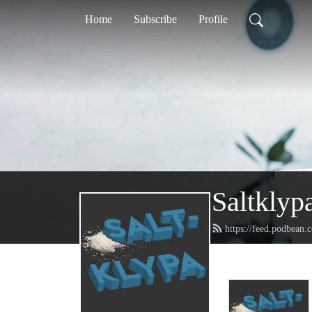
Home
Subscribe
Profile
Saltklyp
https://feed.podbean.