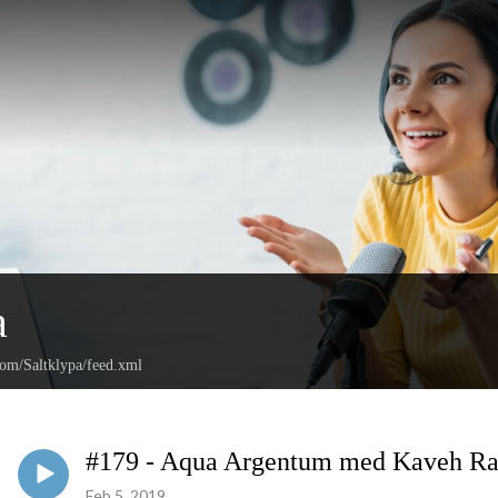
a
com/Saltklypa/feed.xml
#179 - Aqua Argentum med Kaveh Ra
Feb 5, 2019