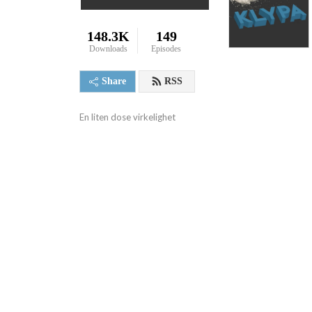
148.3K
149
Downloads
Episodes
Share
RSS
En liten dose virkelighet