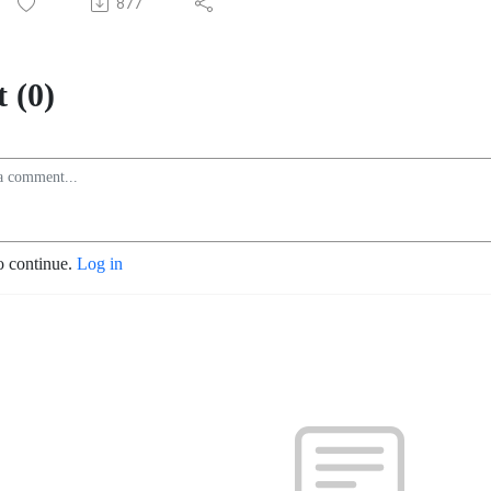
877
 (0)
o continue.
Log in