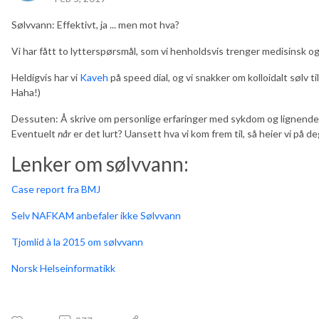
Sølvvann: Effektivt, ja ... men mot hva?
Vi har fått to lytterspørsmål, som vi henholdsvis trenger medisinsk og
Heldigvis har vi
Kaveh
på speed dial, og vi snakker om kolloidalt sølv til 
Haha!)
Dessuten: Å skrive om personlige erfaringer med sykdom og lignende pr
Eventuelt
når
er det lurt? Uansett hva vi kom frem til, så heier vi på 
Lenker om sølvvann:
Case report fra BMJ
Selv NAFKAM anbefaler ikke Sølvvann
Tjomlid à la 2015 om sølvvann
Norsk Helseinformatikk