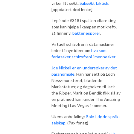
virker litt søkt.
Saksøkt faktisk.
[oppdatert død lenke]
I episode #318 i spalten «Rare ting
som kan hjelpe i kampen mot kreft»,
så finner vi
bakteriesporer
.
Virtuell schizofreni i datamaskiner
leder til nye ideer om
hva som
forårsaker schizofreni i mennesker.
Joe Nickell er en undersøker av det
paranormale
. Han har sett på Loch
Ness-monsteret, blødende
Mariastatuer, og dagboken til Jack
the Ripper. Marit og Bendik fikk slå av
en prat med ham under The Amazing
Meeting i Las Vegas i sommer.
Ukens anbefaling:
Bok: I døde språks
selskap.
(Pax forlag)
Forfatterens blogg (på svensk):
Ur