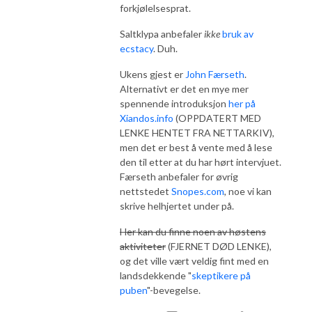
forkjølelsesprat.
Saltklypa anbefaler
ikke
bruk av
ecstacy
. Duh.
Ukens gjest er
John Færseth
.
Alternativt er det en mye mer
spennende introduksjon
her på
Xiandos.info
(OPPDATERT MED
LENKE HENTET FRA NETTARKIV),
men det er best å vente med å lese
den til etter at du har hørt intervjuet.
Færseth anbefaler for øvrig
nettstedet
Snopes.com
, noe vi kan
skrive helhjertet under på.
Her kan du finne noen av høstens
aktiviteter
(FJERNET DØD LENKE),
og det ville vært veldig fint med en
landsdekkende "
skeptikere på
puben
"-bevegelse.