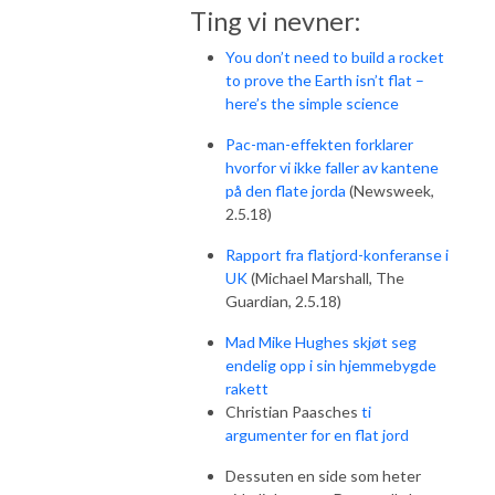
Ting vi nevner:
You don’t need to build a rocket
to prove the Earth isn’t flat –
here’s the simple science
Pac-man-effekten forklarer
hvorfor vi ikke faller av kantene
på den flate jorda
(Newsweek,
2.5.18)
Rapport fra flatjord-konferanse i
UK
(Michael Marshall, The
Guardian, 2.5.18)
Mad Mike Hughes skjøt seg
endelig opp i sin hjemmebygde
rakett
Christian Paasches
ti
argumenter for en flat jord
Dessuten en side som heter