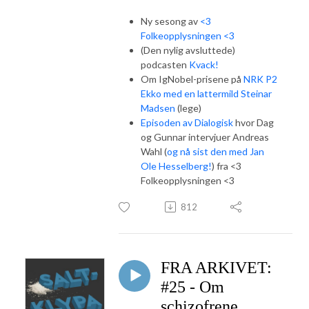
Ny sesong av
<3
Folkeopplysningen <3
(Den nylig avsluttede)
podcasten
Kvack!
Om IgNobel-prisene på
NRK P2
Ekko med en lattermild Steinar
Madsen
(lege)
Episoden av Dialogisk
hvor Dag
og Gunnar intervjuer Andreas
Wahl (
og nå sist den med Jan
Ole Hesselberg!
) fra <3
Folkeopplysningen <3
812
FRA ARKIVET:
#25 - Om
schizofrene