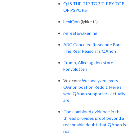
Q IS THE TIP TOP TIPPY TOP
OF PSYOPS
LexiQon
(lykke til)
r/greatawakening
ABC Canceled Roseanne Barr -
The Real Reason Is QAnon
Trump, Alice og den store
konvolutten
Vox.com:
We analyzed every
QAnon post on Reddit. Here’s
who QAnon supporters actually
are.
The combined evidence in this
thread provides proof beyond a
reasonable doubt that QAnon is
real.