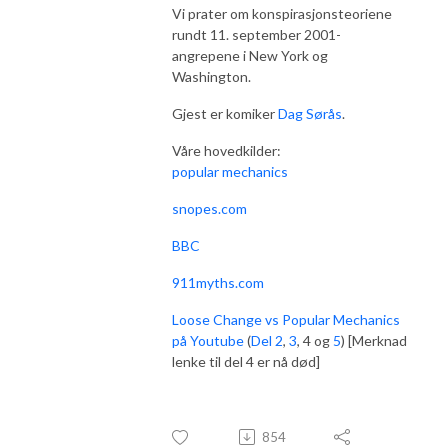
Vi prater om konspirasjonsteoriene
rundt 11. september 2001-
angrepene i New York og
Washington.
Gjest er komiker
Dag Sørås
.
Våre hovedkilder:
popular mechanics
snopes.com
BBC
911myths.com
Loose Change vs Popular Mechanics
på Youtube
(
Del 2
,
3
, 4 og
5
) [Merknad
lenke til del 4 er nå død]
854