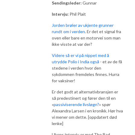
Sendingsleder:
Gunnar
Intervju:
Phil Plait
Jorden brøler av ukjente grunner
rundt om i verden
. Er det et signal fra
oven eller bare en motorvei som man
ikke visste at var der?
Videre så er vi på nippet med å
utrydde Polio i India også
- et av de få
stedene i verden hvor den
sykdommen fremdeles finnes. Hurra
for vaksiner!
Er det godt at alternativbransjen er
så predestinert og fører den til en
«
passiviserende livsløgn?
» spør
Alexandra Larsen i en kronikk. Hør hva
vi mener om dette. [oppdatert død
lenke]
Ukens intervju er med The Bad