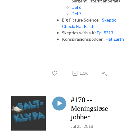
Sargent - sterkt anbefalt)
Del 6
Del 7
Big Picture Science -
Skeptic
Check: Flat Earth
Skeptics with a K:
Ep. #213
Konspirasjonspodden:
Flat Earth
1.1K
#170 --
Meningsløse
jobber
Jul 25, 2018