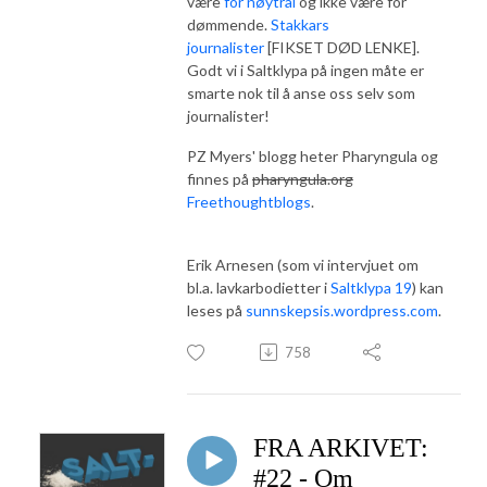
være
for nøytral
og ikke være for
dømmende.
Stakkars
journalister
[FIKSET DØD LENKE].
Godt vi i Saltklypa på ingen måte er
smarte nok til å anse oss selv som
journalister!
PZ Myers' blogg heter Pharyngula og
finnes på
pharyngula.org
Freethoughtblogs
.
Erik Arnesen (som vi intervjuet om
bl.a. lavkarbodietter i
Saltklypa 19
) kan
leses på
sunnskepsis.wordpress.com
.
758
FRA ARKIVET:
#22 - Om