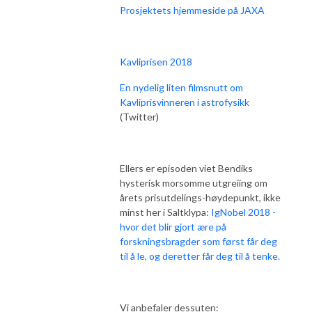
Prosjektets hjemmeside på JAXA
Kavliprisen 2018
En nydelig liten filmsnutt om
Kavliprisvinneren i astrofysikk
(Twitter)
Ellers er episoden viet Bendiks
hysterisk morsomme utgreiing om
årets prisutdelings-høydepunkt, ikke
minst her i Saltklypa:
IgNobel 2018 -
hvor det blir gjort ære på
forskningsbragder som først får deg
til å le, og deretter får deg til å tenke.
Vi anbefaler dessuten: