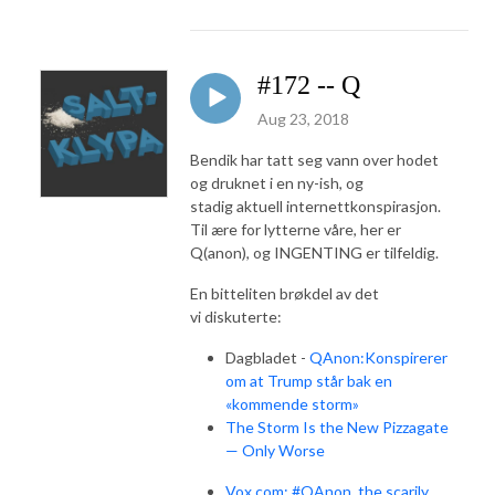
#172 -- Q
Aug 23, 2018
Bendik har tatt seg vann over hodet
og druknet i en ny-ish, og
stadig aktuell internettkonspirasjon.
Til ære for lytterne våre, her er
Q(anon), og INGENTING er tilfeldig.
En bitteliten brøkdel av det
vi diskuterte:
Dagbladet -
QAnon:Konspirerer
om at Trump står bak en
«kommende storm»
The Storm Is the New Pizzagate
— Only Worse
Vox.com: #QAnon, the scarily