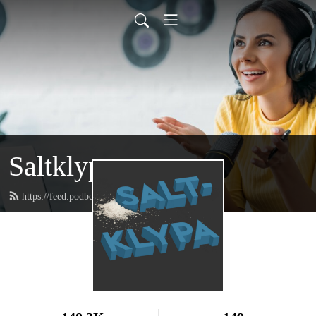
Saltklypa
https://feed.podbean.com/Saltklypa/feed.xml