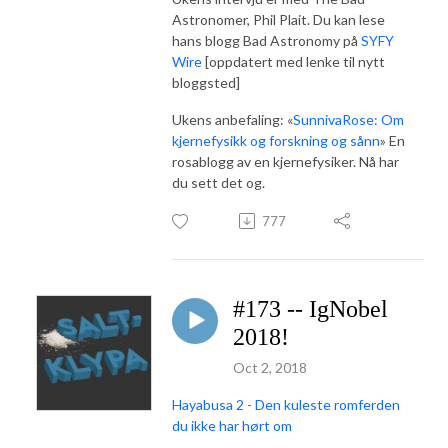
Astronomer, Phil Plait. Du kan lese
hans blogg Bad Astronomy på
SYFY
Wire
[oppdatert med lenke til nytt
bloggsted]
Ukens anbefaling: «
SunnivaRose: Om
kjernefysikk og forskning og sånn
» En
rosablogg av en kjernefysiker. Nå har
du sett det og.
777
#173 -- IgNobel
2018!
Oct 2, 2018
Hayabusa 2 - Den kuleste romferden
du ikke har hørt om