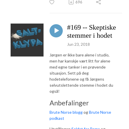
696
#169 -- Skeptiske
stemmer i hodet
Jun 23, 2018
Jørgen er ikke bare alene i studio,
men har kanskje vært litt for alene
med egne tanker i en prøvende
situasjon. Sett på deg
hodetelefonene og få Jørgens
selvutslettende stemme i hodet du
også!
Anbefalinger
Brute Norse blogg
og
Brute Norse
podkast
Utstillingen
Soldat for Roma
og