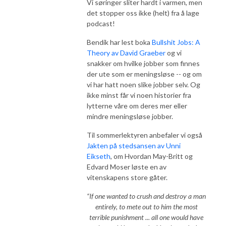
Vi søringer sliter hardt i varmen, men
det stopper oss ikke (helt) fra å lage
podcast!
Bendik har lest boka
Bullshit Jobs: A
Theory av David Graeber
og vi
snakker om hvilke jobber som finnes
der ute som er meningsløse -- og om
vi har hatt noen slike jobber selv. Og
ikke minst får vi noen historier fra
lytterne våre om deres mer eller
mindre meningsløse jobber.
Til sommerlektyren anbefaler vi også
Jakten på stedsansen av Unni
Eikseth
, om Hvordan May-Britt og
Edvard Moser løste en av
vitenskapens store gåter.
“If one wanted to crush and destroy a man
entirely, to mete out to him the most
terrible punishment ... all one would have