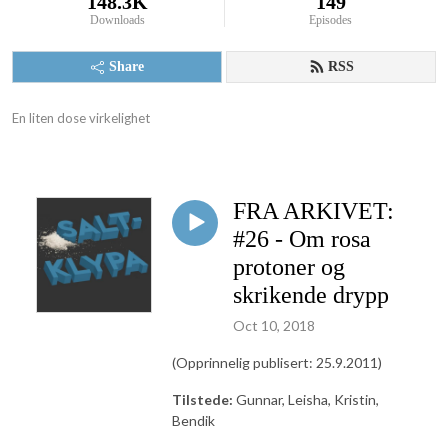
148.3K
149
Downloads
Episodes
Share
RSS
En liten dose virkelighet
FRA ARKIVET:
#26 - Om rosa
protoner og
skrikende drypp
Oct 10, 2018
(Opprinnelig publisert: 25.9.2011)
Tilstede:
Gunnar, Leisha, Kristin,
Bendik