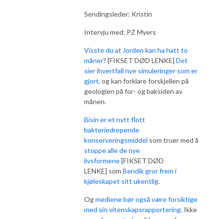
Sendingsleder: Kristin
Intervju med: PZ Myers
Visste du at Jorden kan ha hatt to
måner
? [FIKSET DØD LENKE]
Det
sier ihvertfall nye simuleringer som er
gjort
, og kan forklare forskjellen på
geologien på for- og baksiden av
månen.
Bisin er et nytt flott
bakteriedrepende
konserveringsmiddel
som truer med å
stoppe alle de nye
livsformene
[FIKSET DØD
LENKE] som
Bendik gror frem i
kjøleskapet sitt ukentlig
.
Og
mediene bør også være forsiktige
med sin vitenskapsrapportering
. Ikke