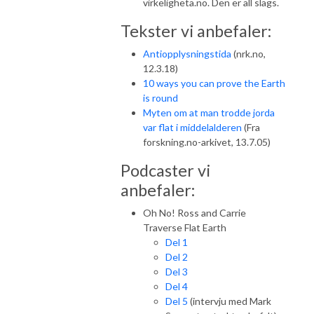
virkeligheta.no. Den er all slags.
Tekster vi anbefaler:
Antiopplysningstida
(nrk.no,
12.3.18)
10 ways you can prove the Earth
is round
Myten om at man trodde jorda
var flat i middelalderen
(Fra
forskning.no-arkivet, 13.7.05)
Podcaster vi
anbefaler:
Oh No! Ross and Carrie
Traverse Flat Earth
Del 1
Del 2
Del 3
Del 4
Del 5
(intervju med Mark