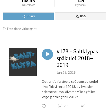
148.4K
149
Downloads
Episodes
Share
RSS
En liten dose virkelighet
#178 - Saltklypas
spåkule! 2018–
2019
Jan 26, 2019
Det er tid for årets spådomsepisode!
Hva fikk vi rett i i 2018, og hva sier
stjernene (dvs. diverse ville og/eller
vage gjetninger) i 2019?
795