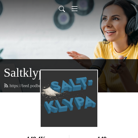
Saltklypa
https://feed.podbean.com/Saltklypa/feed.xml